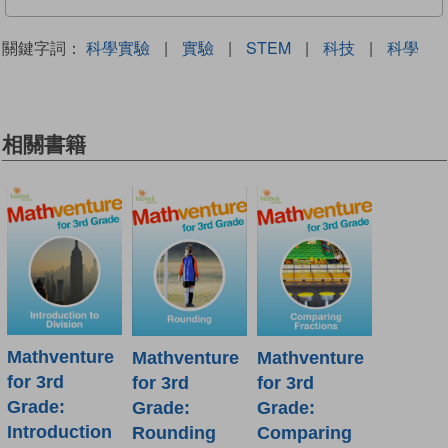
關鍵字詞：
科學實驗
|
實驗
|
STEM
|
科技
|
科學
相關書籍
Mathventure
Mathventure
Mathventure
for 3rd
for 3rd
for 3rd
Grade:
Grade:
Grade:
Introduction
Rounding
Comparing