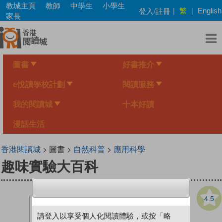
Skip
教城主頁
教師
中學生
小學生
繁
登入/註冊
|
|
English
to
家長
main
content
圖書
好書推介
e悅讀學校計劃
閱讀服務
我的閱讀城
十本好讀
漫話生活
香港閱讀城
> 圖書 >
自然科普
>
應用科學
趣味實驗大百科
4.5
請登入以享受個人化閱讀體驗，或按「略