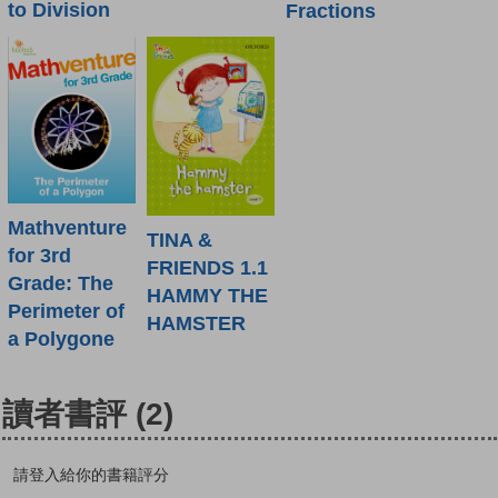
to Division
Fractions
Mathventure
TINA &
for 3rd
FRIENDS 1.1
Grade: The
HAMMY THE
Perimeter of
HAMSTER
a Polygone
讀者書評
(2)
請登入給你的書籍評分