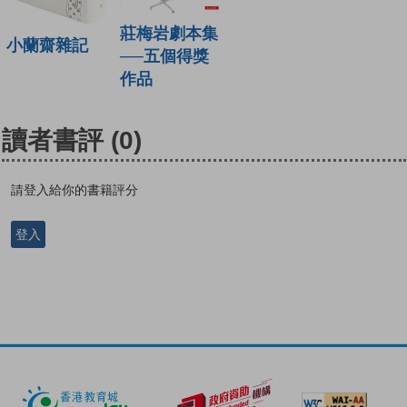
莊梅岩劇本集
小蘭齋雜記
──五個得獎
作品
讀者書評
(0)
請登入給你的書籍評分
登入