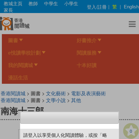
Skip
教城主頁
教師
中學生
小學生
繁
登入/註冊
|
|
English
to
家長
main
content
圖書
好書推介
e悅讀學校計劃
閱讀服務
我的閱讀城
十本好讀
漫話生活
香港閱讀城
> 圖書 >
文化藝術
>
電影及表演藝術
香港閱讀城
> 圖書 >
文學小說
>
其他
南海十三郎
0
請登入以享受個人化閱讀體驗，或按「略