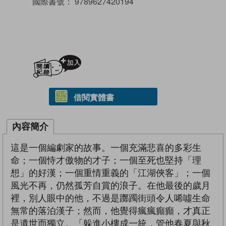
國際書號：
9789627420194
加入閱讀紀錄
借閱實體書
內容簡介
這是一個編劇家的故事。一個充滿悲喜的多彩生
命；一個恃才傲物的才子；一個至死也堅持「理
想」的好漢；一個重情重義的「江湖俠客」；一個
風光不再，仍然孤芳自賞的浪子。在他最後的歲月
裡，別人眼中的他，不過是躑躅街頭令人唏噓生命
無常的落泊漢子；然而，他覺得瘋瘋癲癲，才真正
是遺世而獨立。「躲進小樓成一統，管他春夏與秋