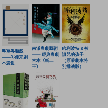
南派粵劇藝術
哈利波特 8 被
粵寫粵順戲
—— 經典粵劇
詛咒的孩子
——岑偉宗劇
古本《斬二
（原著劇本特
本選集
王》
別排演版）