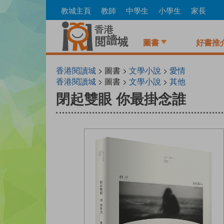
Skip
教城主頁
教師
中學生
小學生
家長
to
main
content
圖書
好書推
香港閱讀城
> 圖書 >
文學小說
>
愛情
香港閱讀城
> 圖書 >
文學小說
>
其他
閉起雙眼 你最掛念誰