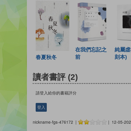
在我們忘記之
純屬虛
前
刻本)
春夏秋冬
讀者書評
(2)
請登入給你的書籍評分
登入
nickname-fgs-476172 |
| 12-05-202