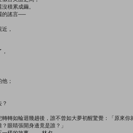
還沒積累成繭。
的謠言──
親近，
了，
的他；
去？
兜轉轉如輪迴幾趟後，誰不曾如大夢初醒驚覺：「原來你
誰？眼睛張開身邊竟是誰？」