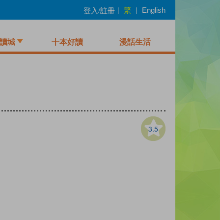
繁
登入/註冊
|
|
English
讀城
十本好讀
漫話生活
3.5