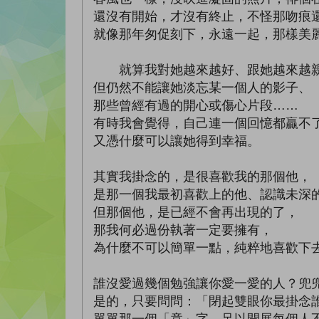
還沒有開始，才沒有終止，不怪那吻痕
就像那年匆促刻下，永遠一起，那樣美麗
就算我對她越來越好、跟她越來越
但仍然不能讓她淡忘某一個人的影子、
那些曾經有過的開心或傷心片段……
有時我會覺得，自己連一個回憶都贏不
又憑什麼可以讓她得到幸福。
其實我掛念的，是很喜歡我的那個他，
是那一個我最初喜歡上的他、認識未深
但那個他，是已經不會再出現的了，
那我何必過份執著一定要擁有，
為什麼不可以簡單一點，純粹地喜歡下
誰沒愛過幾個勉強讓你愛一愛的人？兜
是的，只要問問：「閉起雙眼你最掛念