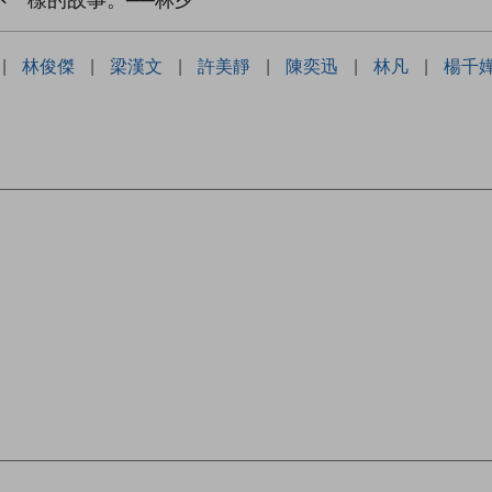
不一樣的故事。──林夕
|
林俊傑
|
梁漢文
|
許美靜
|
陳奕迅
|
林凡
|
楊千