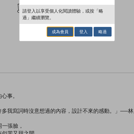
加入閱讀紀錄
請登入以享受個人化閱讀體驗，或按「略
過」繼續瀏覽。
成為會員
登入
略過
的心事。
有許多我寫詞時沒意想過的內容，設計不來的感動。」──林
同一張臉，
在似苦又甜之間，