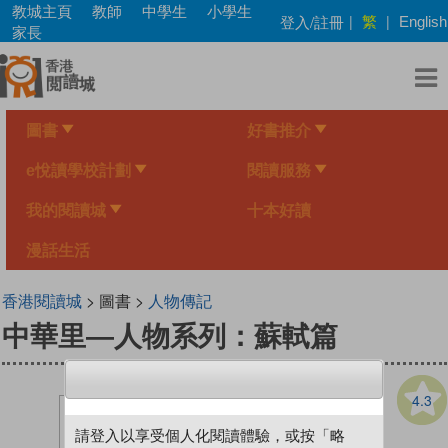
Skip
教城主頁
教師
中學生
小學生
繁
登入/註冊
|
|
English
to
家長
main
content
圖書
好書推介
e悅讀學校計劃
閱讀服務
我的閱讀城
十本好讀
漫話生活
香港閱讀城
> 圖書 >
人物傳記
中華里—人物系列：蘇軾篇
4.3
請登入以享受個人化閱讀體驗，或按「略