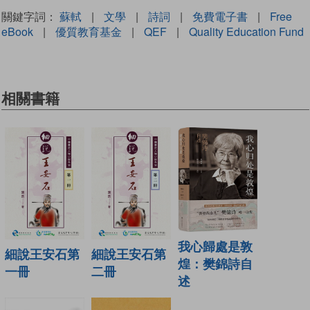
關鍵字詞：
蘇軾
|
文學
|
詩詞
|
免費電子書
|
Free
eBook
|
優質教育基金
|
QEF
|
Quality Education Fund
相關書籍
我心歸處是敦
細說王安石第
細說王安石第
煌：樊錦詩自
一冊
二冊
述