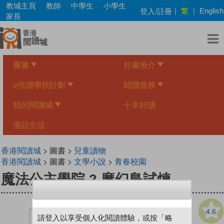
Skip
教城主頁
教師
中學生
小學生
繁
登入/註冊
|
|
English
to
家長
main
content
圖書
好書推介
e悅讀學校計劃
閱讀服務
我的閱讀城
十本好讀
漫話生活
香港閱讀城
> 圖書 >
兒童讀物
香港閱讀城
> 圖書 >
文學小說
>
青春校園
魔法公主學院 2 魔幻島試煉
4.6
請登入以享受個人化閱讀體驗，或按「略