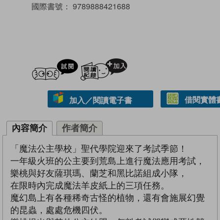
國際書號：
9789888421688
試閲
加入閱讀紀錄
借閱實體
加入／閱讀電子書
內容簡介
作者簡介
「魔法公主學校」聖代學院迎來了考試季節！
一年級火班的公主要到荒島上進行魔法應用考試，
樂桃與好友薩琪瑪、蘭芝和黑比諾組成小隊，
在限時內完成魔法羊皮紙上的三項任務。
魔幻島上有各種稀奇古怪的植物，還有會施展幻覺
的昆蟲，處處危機四伏。