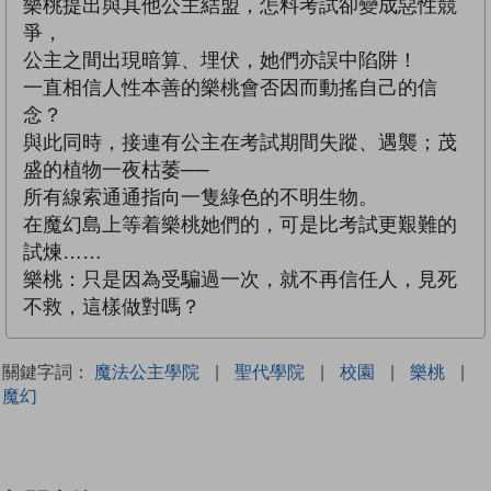
樂桃提出與其他公主結盟，怎料考試卻變成惡性競
爭，
公主之間出現暗算、埋伏，她們亦誤中陷阱！
一直相信人性本善的樂桃會否因而動搖自己的信
念？
與此同時，接連有公主在考試期間失蹤、遇襲；茂
盛的植物一夜枯萎──
所有線索通通指向一隻綠色的不明生物。
在魔幻島上等着樂桃她們的，可是比考試更艱難的
試煉……
樂桃：只是因為受騙過一次，就不再信任人，見死
不救，這樣做對嗎？
關鍵字詞：
魔法公主學院
|
聖代學院
|
校園
|
樂桃
|
魔幻