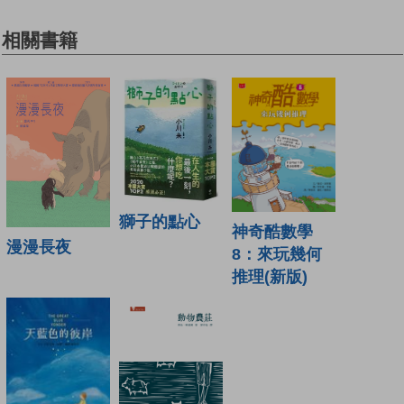
相關書籍
獅子的點心
神奇酷數學
漫漫長夜
8：來玩幾何
推理(新版)