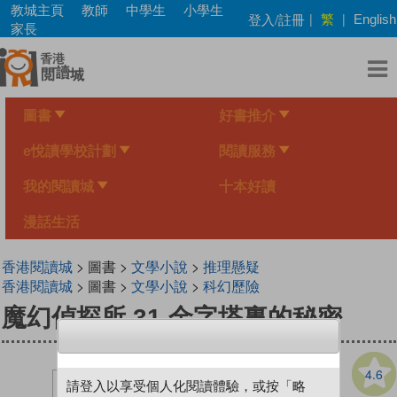
Skip
教城主頁
教師
中學生
小學生
繁
登入/註冊
|
|
English
to
家長
main
content
圖書
好書推介
e悅讀學校計劃
閱讀服務
我的閱讀城
十本好讀
漫話生活
香港閱讀城
> 圖書 >
文學小說
>
推理懸疑
香港閱讀城
> 圖書 >
文學小說
>
科幻歷險
魔幻偵探所 31 金字塔裏的秘密
4.6
請登入以享受個人化閱讀體驗，或按「略