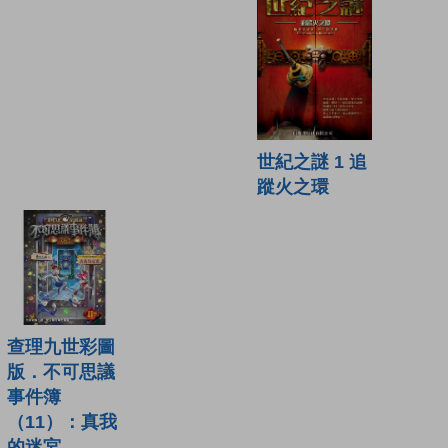
世紀之謎 1 追
蹤火之環
查理九世彩圖
版．不可思議
事件簿
（11）：真我
的迷宮