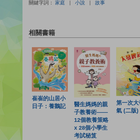
關鍵字詞：
家庭
|
小說
|
故事
相關書籍
崔崔的山居小
第一次大
醫生媽媽的親
日子：養鵝記
氣 (二版)
子教養術——
12個教養策略
x 28個小學生
考試秘笈