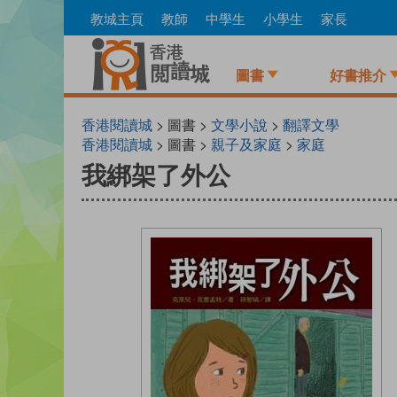
Skip
教城主頁
教師
中學生
小學生
家長
to
main
content
圖書
好書推介
香港閱讀城
> 圖書 >
文學小說
>
翻譯文學
香港閱讀城
> 圖書 >
親子及家庭
>
家庭
我綁架了外公