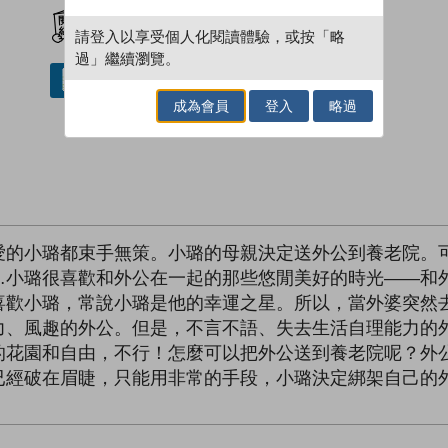
加入閱讀紀錄
請登入以享受個人化閱讀體驗，或按「略
過」繼續瀏覽。
借閱實體書
成為會員
登入
略過
愛的小璐都束手無策。小璐的母親決定送外公到養老院。
…小璐很喜歡和外公在一起的那些悠閒美好的時光——和
喜歡小璐，常說小璐是他的幸運之星。所以，當外婆突然
力、風趣的外公。但是，不言不語、失去生活自理能力的
的花園和自由，不行！怎麼可以把外公送到養老院呢？外
已經破在眉睫，只能用非常的手段，小璐決定綁架自己的