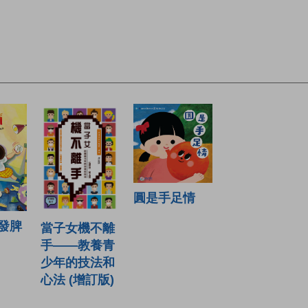
圓是手足情
發脾
當子女機不離
手——教養青
少年的技法和
心法 (增訂版)