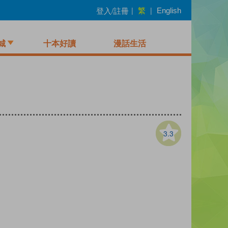
繁
登入/註冊
|
|
English
城
十本好讀
漫話生活
3.3