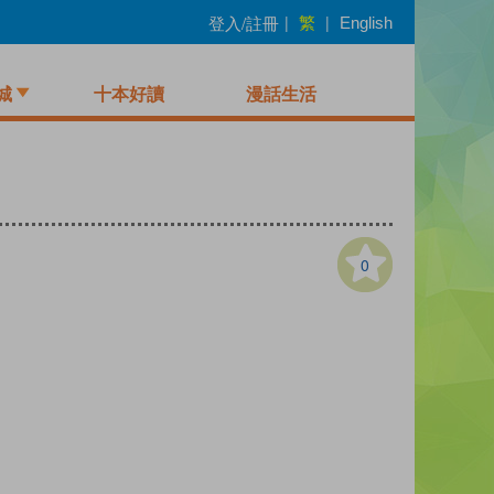
繁
登入/註冊
|
|
English
城
十本好讀
漫話生活
0