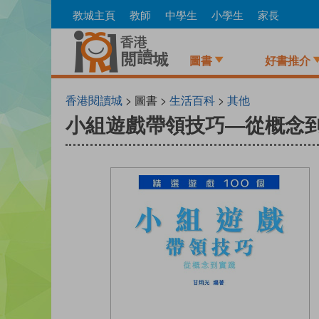
Skip
教城主頁
教師
中學生
小學生
家長
to
main
content
圖書
好書推介
香港閱讀城
> 圖書 >
生活百科
>
其他
小組遊戲帶領技巧—從概念