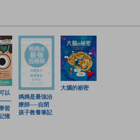
大腦的祕密
可以
媽媽是最強治
！——
療師──自閉
學習
孩子教養筆記
記憶