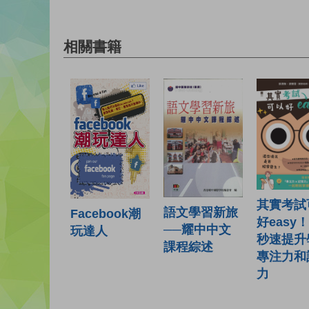
相關書籍
其實考試
語文學習新旅
Facebook潮
好easy
──耀中中文
玩達人
秒速提升
課程綜述
專注力和
力