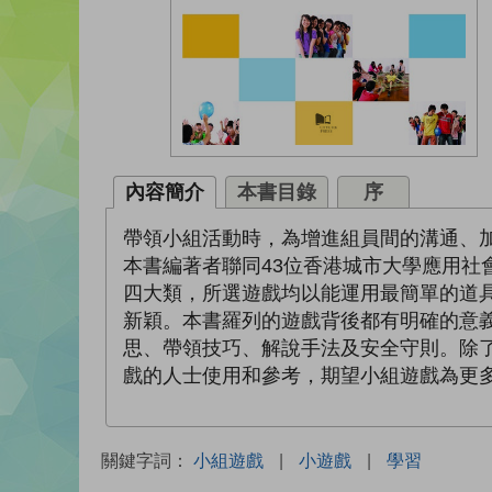
內容簡介
本書目錄
序
帶領小組活動時，為增進組員間的溝通、
本書編著者聯同43位香港城市大學應用社
四大類，所選遊戲均以能運用最簡單的道
新穎。本書羅列的遊戲背後都有明確的意
思、帶領技巧、解說手法及安全守則。除
戲的人士使用和參考，期望小組遊戲為更
關鍵字詞：
小組遊戲
|
小遊戲
|
學習