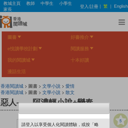
Skip
教城主頁
教師
中學生
小學生
繁
登入/註冊
|
|
English
to
家長
main
content
圖書
好書推介
e悅讀學校計劃
閱讀服務
我的閱讀城
十本好讀
漫話生活
香港閱讀城
> 圖書 >
文學小說
>
愛情
香港閱讀城
> 圖書 >
文學小說
>
散文
惡人——阿濃輕小說+變奏
5
請登入以享受個人化閱讀體驗，或按「略