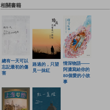
相關書籍
總有一天可以
情深物語——
路過的，只望
忘記最初的傷
阿濃寫給你的
見一抹紅
害
80個愛的小故
事