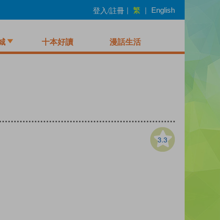
繁
登入/註冊
|
|
English
城
十本好讀
漫話生活
3.3