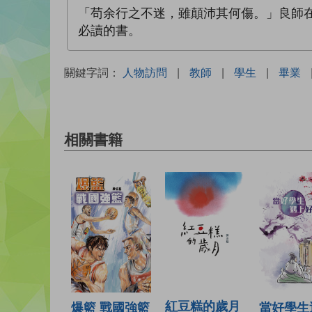
「苟余行之不迷，雖顛沛其何傷。」良師
必讀的書。
關鍵字詞：
人物訪問
|
教師
|
學生
|
畢業
相關書籍
紅豆糕的歲月
爆籃 戰國強籃
當好學生