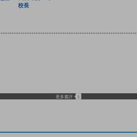
校長
更多書評
3