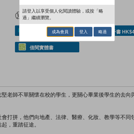
試閲
加入閱讀紀錄
請登入以享受個人化閱讀體驗，或按「略
過」繼續瀏覽。
加入／閱讀電子書
購買電子書 HK$4
成為會員
登入
略過
借閱實體書
志堅老師不單關懷在校的學生，更關心畢業後學生的去向
社會打拼，他們向地產、法律、醫療、化妝、教學等不同
站起，重踏征途。