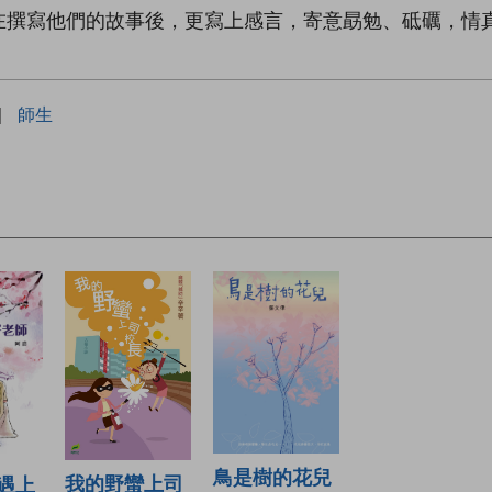
在撰寫他們的故事後，更寫上感言，寄意勗勉、砥礪，情
|
師生
鳥是樹的花兒
我的野蠻上司
遇上