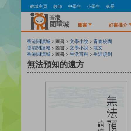
Skip
教城主頁
教師
中學生
小學生
家長
to
main
content
圖書
好書推介
香港閱讀城
> 圖書 >
文學小說
>
青春校園
香港閱讀城
> 圖書 >
文學小說
>
散文
香港閱讀城
> 圖書 >
生活百科
>
生涯規劃
無法預知的遠方