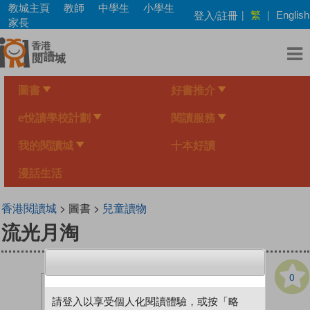
Skip
教城主頁
教師
中學生
小學生
繁
登入/註冊
|
|
English
to
家長
main
content
圖書
好書推介
e悅讀學校計劃
閱讀服務
我的閱讀城
十本好讀
漫話生活
香港閱讀城
> 圖書 >
兒童讀物
流光月淘
0
請登入以享受個人化閱讀體驗，或按「略