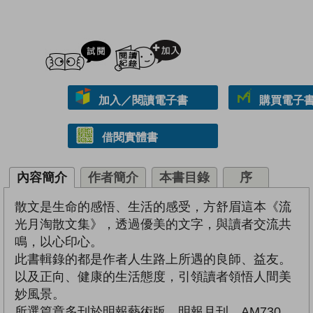
試閲
加入閱讀紀錄
加入／閱讀電子書
購買電子書 
借閱實體書
內容簡介
作者簡介
本書目錄
序
散文是生命的感悟、生活的感受，方舒眉這本《流
光月淘散文集》，透過優美的文字，與讀者交流共
鳴，以心印心。
此書輯錄的都是作者人生路上所遇的良師、益友。
以及正向、健康的生活態度，引領讀者領悟人間美
妙風景。
所選篇章多刊於明報藝術版、明報月刊、AM730、