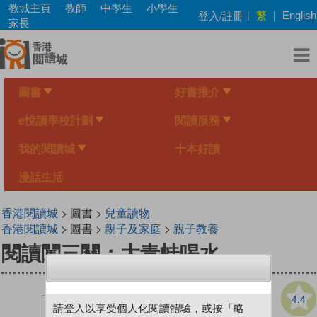
Skip
教城主頁
教師
中學生
小學生
繁
登入/註冊
|
|
English
to
家長
main
content
圖書
好書推介
e悅讀學校計劃
閱讀服務
我的閱讀城
十本好讀
漫話生活
香港閱讀城
> 圖書 >
兒童讀物
香港閱讀城
> 圖書 >
親子及家庭
>
親子教養
閱讀闖三關：大青蛙喝水
4.4
請登入以享受個人化閱讀體驗，或按「略