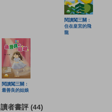
閱讀闖三關：
住在皇宮的飛
龍
閱讀闖三關：
最善良的姑娘
讀者書評
(44)