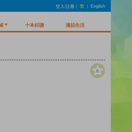
繁
登入/註冊
|
|
English
城
十本好讀
漫話生活
0