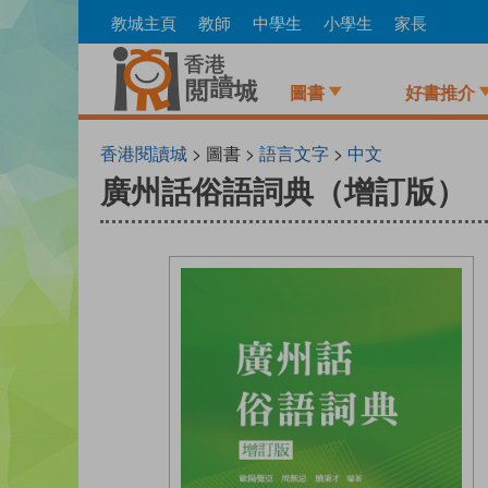
Skip
教城主頁
教師
中學生
小學生
家長
to
main
content
圖書
好書推介
香港閱讀城
> 圖書 >
語言文字
>
中文
廣州話俗語詞典（增訂版）