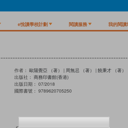
e悅讀學校計劃
閱讀服務
我的閱讀
作者：
歐陽覺亞 （著）
|
周無忌 （著）
|
饒秉才 （著）
出版社：
商務印書館(香港)
出版日期：
07/2018
國際書號：
9789620705250
試閲
加入閱讀紀錄