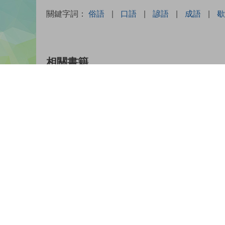
關鍵字詞：
俗語
|
口語
|
諺語
|
成語
|
歇
相關書籍
穿越時空
看水滸，學成
戰鬥吧！成
語：戰國
語
語：歡迎登入
厭世國文伺服
器