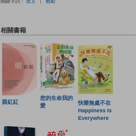
關鍵字詞：
散文
|
勉勵
相關書籍
您的生命我的
眼紅紅
快樂無處不在
愛
Happiness Is
Everywhere