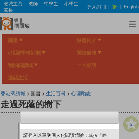
Skip
教城主頁
教師
中學生
小學生
繁
登入/註冊
|
|
English
to
家長
main
content
圖書
好書推介
e悅讀學校計劃
閱讀服務
我的閱讀城
十本好讀
漫話生活
香港閱讀城
> 圖書 >
生活百科
>
心理勵志
走過死蔭的樹下
5
請登入以享受個人化閱讀體驗，或按「略