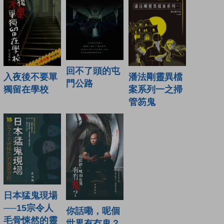
回不了頭的屯
潘法剛靈異檔
入夜後不要單
門公路
案系列一之掃
獨留在學校
管笏鬼
日本猛鬼現場
──15宗令人
你話嘞，呢個
毛骨悚然的靈
世界有冇鬼？