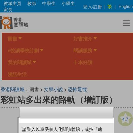
Skip
教城主頁
教師
中學生
小學生
繁
登入/註冊
|
|
English
to
家長
main
content
圖書
好書推介
e悅讀學校計劃
閱讀服務
我的閱讀城
十本好讀
漫話生活
香港閱讀城
> 圖書 >
文學小說
>
恐怖驚慄
彩虹站多出來的路軌（增訂版）
4.7
請登入以享受個人化閱讀體驗，或按「略