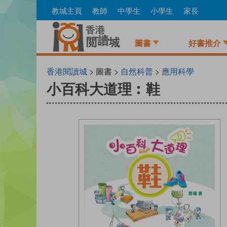
Skip
教城主頁
教師
中學生
小學生
家長
to
main
content
圖書
好書推介
香港閱讀城
> 圖書 >
自然科普
>
應用科學
小百科大道理︰鞋