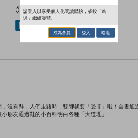
試閲
加入閱讀紀錄
請登入以享受個人化閱讀體驗，或按「略
過」繼續瀏覽。
借閱實體書
成為會員
登入
略過
明，沒有鞋，人們走路時，雙腳就要「受罪」啦！全書通
讓小朋友通過鞋的小百科明白各種「大道理」！