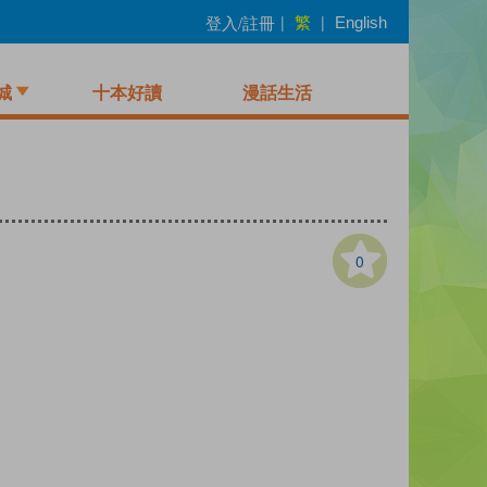
繁
登入/註冊
|
|
English
城
十本好讀
漫話生活
0