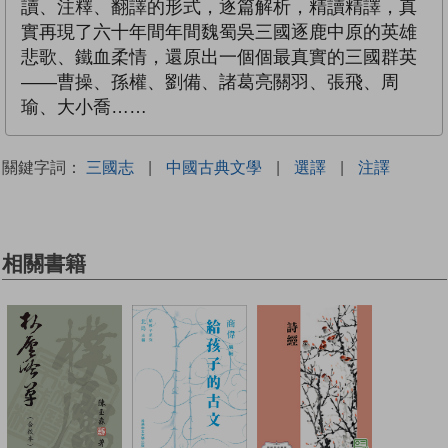
讀、注釋、翻譯的形式，逐篇解析，精讀精譯，真
實再現了六十年間年間魏蜀吳三國逐鹿中原的英雄
悲歌、鐵血柔情，還原出一個個最真實的三國群英
——曹操、孫權、劉備、諸葛亮關羽、張飛、周
瑜、大小喬……
關鍵字詞：
三國志
|
中國古典文學
|
選譯
|
注譯
相關書籍