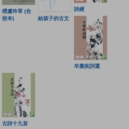
詩經
樸盧吟草 (合
給孩子的古文
校本)
辛棄疾詞選
古詩十九首