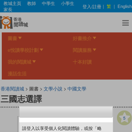
Skip
教城主頁
教師
中學生
小學生
繁
登入/註冊
|
|
English
to
家長
main
content
圖書
好書推介
e悅讀學校計劃
閱讀服務
我的閱讀城
十本好讀
漫話生活
香港閱讀城
> 圖書 >
文學小說
>
中國文學
三國志選譯
5
請登入以享受個人化閱讀體驗，或按「略