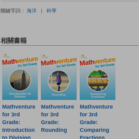
關鍵字詞：
海洋
|
科學
相關書籍
Mathventure
Mathventure
Mathventure
for 3rd
for 3rd
for 3rd
Grade:
Grade:
Grade:
Introduction
Rounding
Comparing
to Division
Fractions