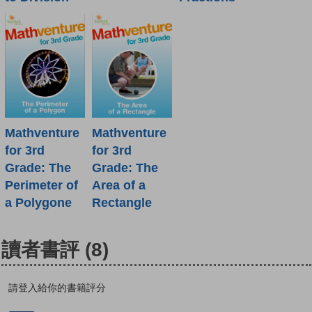
Mathventure
Mathventure
for 3rd
for 3rd
Grade: The
Grade: The
Perimeter of
Area of a
a Polygone
Rectangle
讀者書評
(8)
請登入給你的書籍評分