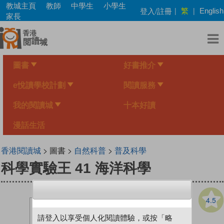
Skip
教城主頁
教師
中學生
小學生
繁
登入/註冊
|
|
English
to
家長
main
content
圖書
好書推介
e悅讀學校計劃
閱讀服務
我的閱讀城
十本好讀
漫話生活
香港閱讀城
> 圖書 >
自然科普
>
普及科學
科學實驗王 41 海洋科學
4.5
請登入以享受個人化閱讀體驗，或按「略