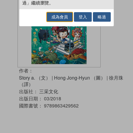
過」繼續瀏覽。
成為會員
登入
略過
作者：
Story a. （文）
|
Hong Jong-Hyun （圖）
|
徐月珠
（譯）
出版社：
三采文化
出版日期：
03/2018
國際書號：
9789863429562