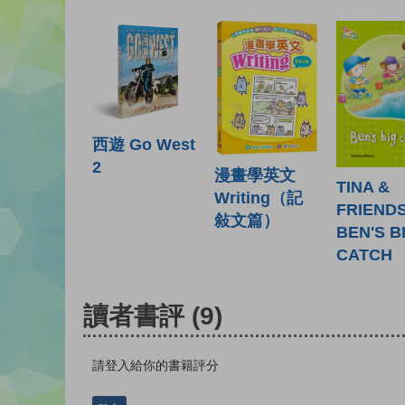
西遊 Go West
2
漫畫學英文
TINA &
Writing（記
FRIENDS
敍文篇）
BEN'S B
CATCH
讀者書評
(9)
請登入給你的書籍評分