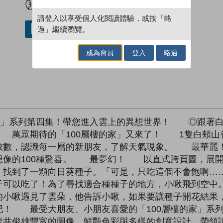
請登入以享受個人化閱讀體驗，或按「略
過」繼續瀏覽。
借閱實體書
成為會員
登入
略過
的家」系列第四集！帶您進入雲上的異想世界！ ◎跟著
萬眾期待的「100層樓的家」又來了！ 1隻白頰山雀與
數，認識每一層的新朋友，了解天氣現象。 最華麗
想像的100種驚喜。 最夢幻！ 以直式跨頁圖，展
，找到了一顆向日葵種子。「可是，只吃這個不會飽啊…
子可以吃了！為了尋找適合種種子的地方，小啾飛到空中
小啾遇見了雲朵，他告訴小啾，如果要讓種子開花結果，
！ 最受大朋友、小朋友喜愛的「100層樓的家」系列
岩井俊雄豐富的圖像、鮮豔色彩與多樣的創意設計，帶領