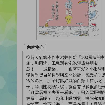
內容簡介
◎超人氣繪本作家岩井俊雄「100層樓
旅，和雨滴、風兒還有泡泡變成好朋友！ 
意！ 最精采！ 跟著可愛的小啾學數
帶你學習自然科學與空間設計，感受超乎
冷的冬日，肚子好餓好餓的白頰山雀小啾
子，等到開花結果後，就會有很多很多種
「到雲層裡面去看一看吧！」飛入雲層裡的
在最上層呢？一起和小啾到雲上探個究竟吧
在地面、地下或海上，而是在雲上！透過