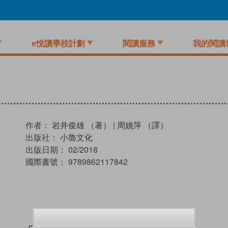
e悅讀學校計劃
閱讀服務
我的閱讀
作者：
岩井俊雄 （著）
|
周姚萍 （譯）
出版社：
小魯文化
出版日期：
02/2018
國際書號：
9789862117842
試閲
加入閱讀紀錄