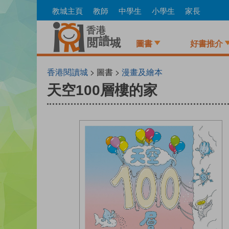
Skip
教城主頁
教師
中學生
小學生
家長
to
main
content
圖書
好書推介
香港閱讀城
> 圖書 >
漫畫及繪本
天空100層樓的家