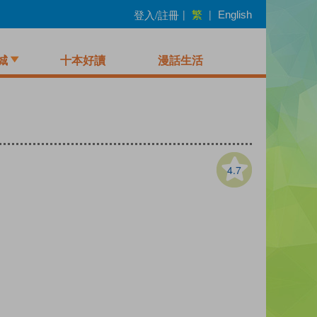
繁
登入/註冊
|
|
English
城
十本好讀
漫話生活
4.7