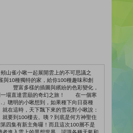
白頰山雀小啾一起展開雲上的不可思議之
10種獨特的家，給你100種趣味和創
！ 豐富多樣的插圖與繽紛的色彩變化，
開一場直達雲巔的奇幻之旅！ 在一個寒
…」聰明的小啾想到，如果種下向日葵種
。就在這時，天下飄下來的雪花對小啾說：
就要到100樓去。咦？到底是何方神聖住
第四集有新主角囉！而且這次100層不是
讀者進入雲上的異想世界，認識各種天氣和