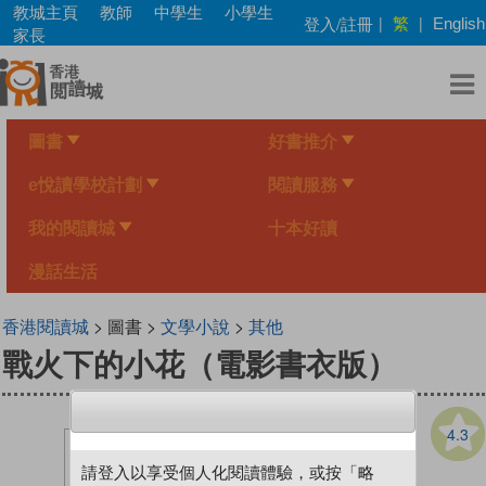
Skip
教城主頁
教師
中學生
小學生
繁
登入/註冊
|
|
English
to
家長
main
content
圖書
好書推介
e悅讀學校計劃
閱讀服務
我的閱讀城
十本好讀
漫話生活
香港閱讀城
> 圖書 >
文學小說
>
其他
戰火下的小花（電影書衣版）
4.3
請登入以享受個人化閱讀體驗，或按「略