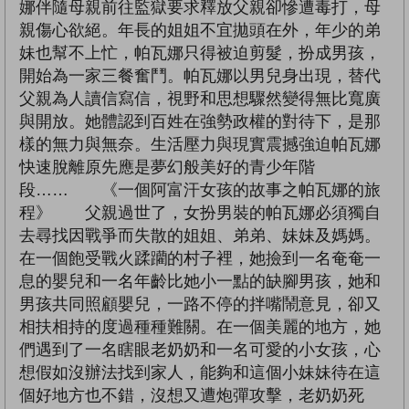
娜伴隨母親前往監獄要求釋放父親卻慘遭毒打，母
親傷心欲絕。年長的姐姐不宜拋頭在外，年少的弟
妹也幫不上忙，帕瓦娜只得被迫剪髮，扮成男孩，
開始為一家三餐奮鬥。帕瓦娜以男兒身出現，替代
父親為人讀信寫信，視野和思想驟然變得無比寬廣
與開放。她體認到百姓在強勢政權的對待下，是那
樣的無力與無奈。生活壓力與現實震撼強迫帕瓦娜
快速脫離原先應是夢幻般美好的青少年階
段…… 《一個阿富汗女孩的故事之帕瓦娜的旅
程》 父親過世了，女扮男裝的帕瓦娜必須獨自
去尋找因戰爭而失散的姐姐、弟弟、妹妹及媽媽。
在一個飽受戰火蹂躪的村子裡，她撿到一名奄奄一
息的嬰兒和一名年齡比她小一點的缺腳男孩，她和
男孩共同照顧嬰兒，一路不停的拌嘴鬧意見，卻又
相扶相持的度過種種難關。在一個美麗的地方，她
們遇到了一名瞎眼老奶奶和一名可愛的小女孩，心
想假如沒辦法找到家人，能夠和這個小妹妹待在這
個好地方也不錯，沒想又遭炮彈攻擊，老奶奶死