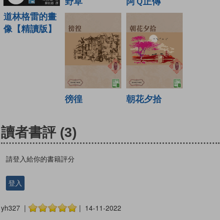
野草
阿Ｑ正傳
道林格雷的畫
像【精讀版】
徬徨
朝花夕拾
讀者書評
(3)
請登入給你的書籍評分
登入
yh327 |
| 14-11-2022