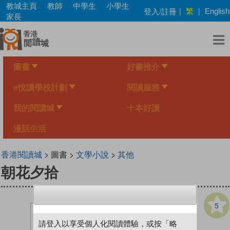
Skip
教城主頁
教師
中學生
小學生
繁
登入/註冊
|
|
English
to
家長
main
content
圖書
好書推介
e悅讀學校計劃
閱讀服務
我的閱讀城
十本好讀
漫話生活
香港閱讀城
> 圖書 >
文學小說
>
其他
朝花夕拾
5
請登入以享受個人化閱讀體驗，或按「略