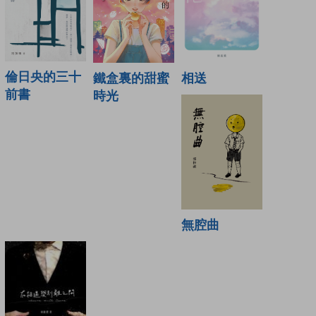
倫日央的三十
相送
鐵盒裏的甜蜜
前書
時光
無腔曲