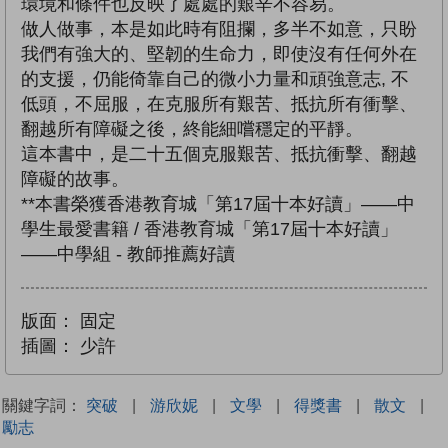
環境和條件也反映了處處的艱辛不容易。
做人做事，本是如此時有阻攔，多半不如意，只盼
我們有強大的、堅韌的生命力，即使沒有任何外在
的支援，仍能倚靠自己的微小力量和頑強意志, 不
低頭，不屈服，在克服所有艱苦、抵抗所有衝擊、
翻越所有障礙之後，終能細嚐穩定的平靜。
這本書中，是二十五個克服艱苦、抵抗衝擊、翻越
障礙的故事。
**本書榮獲香港教育城「第17屆十本好讀」——中
學生最愛書籍 / 香港教育城「第17屆十本好讀」
——中學組 - 教師推薦好讀
版面：
固定
插圖：
少許
關鍵字詞：
突破
|
游欣妮
|
文學
|
得獎書
|
散文
|
勵志