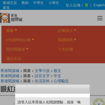
Skip
教城主頁
教師
中學生
小學生
繁
登入/註冊
|
|
English
to
家長
main
content
圖書
好書推介
e悅讀學校計劃
閱讀服務
我的閱讀城
十本好讀
漫話生活
香港閱讀城
> 圖書 >
文學小說
>
散文
香港閱讀城
> 圖書 >
語言文字
>
中文
香港閱讀城
> 圖書 >
生活百科
>
心理勵志
眼紅紅
請登入以享受個人化閱讀體驗，或按「略
4