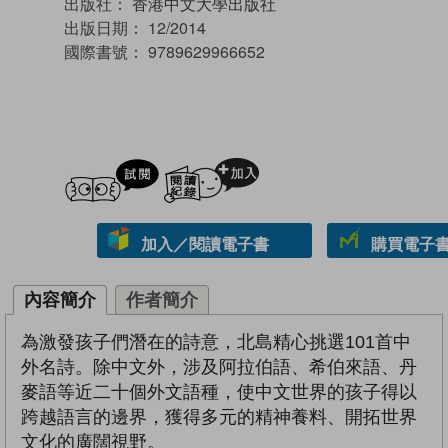
出版社：
香港中文大學出版社
出版日期：
12/2014
國際書號：
9789629966652
試閲
加入閱讀紀錄
加入／閱讀電子書
購買電子書 
內容簡介
作者簡介
為激發孩子們潛在的詩意，北島精心挑選101首中
外名詩。除中文外，涉及阿拉伯語、希伯來語、丹
麥語等近二十個外文語種，使中文世界的孩子得以
跨越語言的邊界，獲得多元的精神養料、開拓世界
文化的廣闊視野。