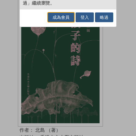
過」繼續瀏覽。
成為會員
登入
略過
作者：
北島 （著）