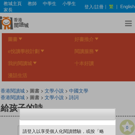
Skip
教城主頁
教師
中學生
小學生
繁
登入/註冊
|
|
English
to
家長
main
content
圖書
好書推介
e悅讀學校計劃
閱讀服務
我的閱讀城
十本好讀
漫話生活
香港閱讀城
> 圖書 >
文學小說
>
中國文學
香港閱讀城
> 圖書 >
文學小說
>
詩詞
給孩子的詩
0
請登入以享受個人化閱讀體驗，或按「略