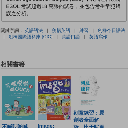
ESOL 考試超過18 萬張的試卷，並包含考生常犯錯
誤之分析。
關鍵字詞：
英語語法
|
劍橋英語
|
練習
|
劍橋今日語法
|
劍橋國際語料庫 (CIC)
|
英語口語
|
英語寫作
相關書籍
刻意練習：原
創者全面解
Image:
不喊哎喲喊
析，比天賦更