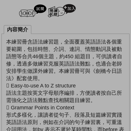
試閲
加入閱讀紀錄
內容簡介
本練習冊含語法練習題，全面覆蓋英語語法各個重
要範圍，包括時態、介詞、連詞、情態動詞及被動
語態等合共46個主題，約450 組題目，可供讀者自
修，透過多做練習克服英語語法難點，也適合老師
安排學生做課外練習。本練習冊可與《劍橋今日語
法》配套使用。
 Easy-to-use A to Z structure
語法主題按英文字母順序編排，方便讀者按自己所
需強化之語法難點查找相關題目練習。
 Grammar Points in Context
形式多樣化，讓讀者從句子、段落及短篇練習實踐
英語語法原則，例如在介詞的句子練習裏，可重溫
介詞用法，如by 表示不遲於某時間點，而before 表