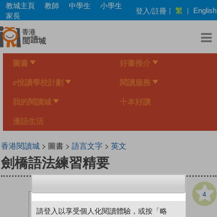
Skip
教城主頁
教師
中學生
小學生
繁
登入/註冊
|
|
English
to
家長
main
content
圖書
好書推介
e悅讀學校計劃
閱讀服務
我的閱讀城
十本好讀
漫話生活
香港閱讀城
> 圖書 >
語言文字
>
英文
劍橋語法練習精要
4
請登入以享受個人化閱讀體驗，或按「略