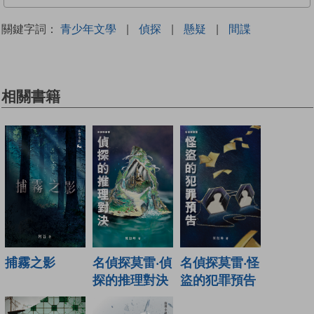
關鍵字詞：
青少年文學
|
偵探
|
懸疑
|
間諜
相關書籍
捕霧之影
名偵探莫雷‧偵
名偵探莫雷‧怪
探的推理對決
盜的犯罪預告