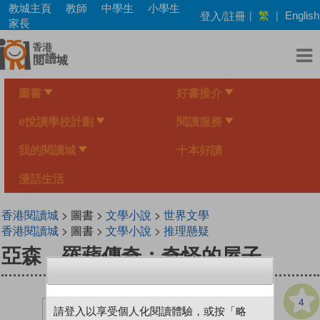
Skip
教城主頁
教師
中學生
小學生
繁
登入/註冊
|
|
English
to
家長
main
content
圖書
好書推介
e悅讀學校計劃
閱讀服務
我的閱讀城
十本好讀
漫話生活
香港閱讀城
> 圖書 >
文學小說
>
世界文學
香港閱讀城
> 圖書 >
文學小說
>
推理懸疑
亞森．羅蘋傳奇：奇怪的屋子
4
請登入以享受個人化閱讀體驗，或按「略