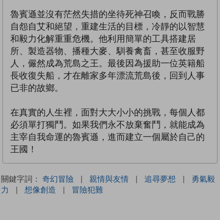
魯賓遜並沒有茫然失措的坐待死神召喚，反而戰勝
自怨自艾和絕望，重建生活的目標，冷靜的以智慧
和毅力化解重重危機。他利用簡單的工具搭建居
所、製造器物、播種大麥、馴養禽畜，甚至收服野
人，儼然成為荒島之王。最後因為援助一位英籍船
長收復失船，才在離家多年漂流荒島後，回到人事
已非的故鄉。
在真實的人生裡，面對大大小小的挑戰，每個人都
必須單打獨鬥。如果我們永不放棄奮鬥，就能成為
主宰自我命運的魯賓遜，進而建立一個屬於自己的
王國！
關鍵字詞：
奇幻冒險
|
親情與友情
|
追尋夢想
|
勇氣毅
力
|
想像創造
|
冒險犯難