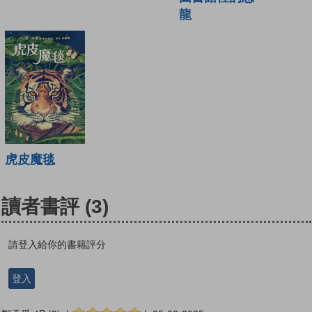
龍
虎皮魔毯
讀者書評
(3)
請登入給你的書籍評分
登入