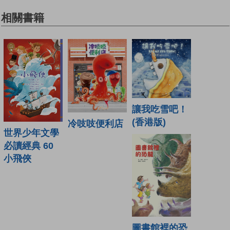
相關書籍
讓我吃雪吧！
(香港版)
冷吱吱便利店
世界少年文學
必讀經典 60
小飛俠
圖書館裡的恐