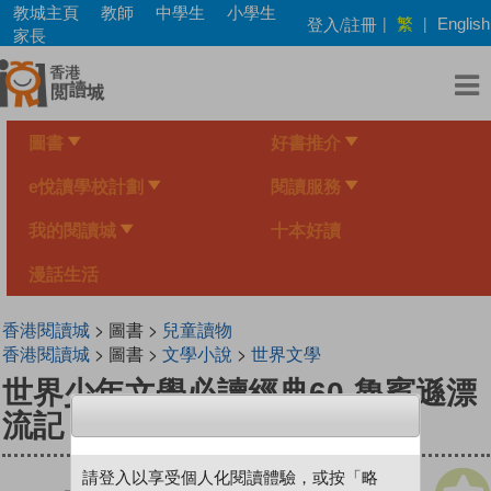
Skip
教城主頁
教師
中學生
小學生
繁
登入/註冊
|
|
English
to
家長
main
content
圖書
好書推介
e悅讀學校計劃
閱讀服務
我的閱讀城
十本好讀
漫話生活
香港閱讀城
> 圖書 >
兒童讀物
香港閱讀城
> 圖書 >
文學小說
>
世界文學
世界少年文學必讀經典60-魯賓遜漂
流記
請登入以享受個人化閱讀體驗，或按「略