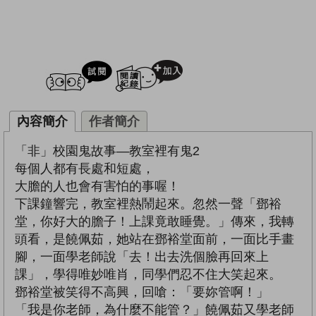
試閲
加入閱讀紀錄
內容簡介
作者簡介
「非」校園鬼故事—教室裡有鬼2
每個人都有長處和短處，
大膽的人也會有害怕的事喔！
下課鐘響完，教室裡熱鬧起來。忽然一聲「鄧裕
堂，你好大的膽子！上課竟敢睡覺。」傳來，我轉
頭看，是饒佩茹，她站在鄧裕堂面前，一面比手畫
腳，一面學老師說「去！出去洗個臉再回來上
課」，學得唯妙唯肖，同學們忍不住大笑起來。
鄧裕堂被笑得不高興，回嗆：「要妳管啊！」
「我是你老師，為什麼不能管？」饒佩茹又學老師