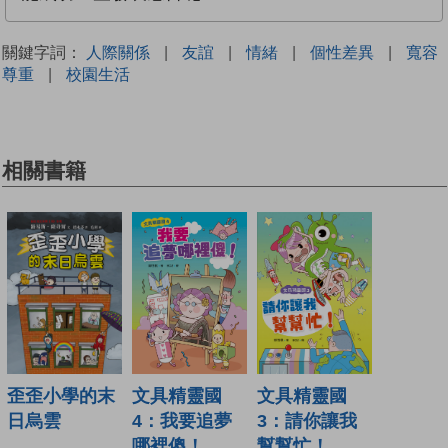
關鍵字詞：
人際關係
|
友誼
|
情緒
|
個性差異
|
寬容
尊重
|
校園生活
相關書籍
歪歪小學的末
文具精靈國
文具精靈國
日烏雲
4：我要追夢
3：請你讓我
哪裡傻！
幫幫忙！