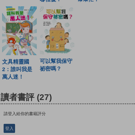
可以幫我保守
文具精靈國
祕密嗎？
2：誰叫我是
萬人迷！
讀者書評
(27)
請登入給你的書籍評分
登入