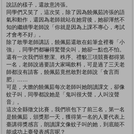
說話的樣子，還故意誇張。
同學們又笑了，這次笑，除了因為饒佩茹誇張的語
氣和動作，還因為老師就站在她背後，她卻渾然不
知的繼續學老師說「你就是因為上課不專心，考試
才會考不好」。
除了敢學老師講話，饒佩茹還敢在鉛筆盒裡養「小
強」，同學們都嚇得驚聲尖叫，她卻一點也不怕。
還有一次我們班整潔、秩序、禮貌三項競賽都得第
一名，老師說過要請大家喝飲料，可是過了三天老
師都沒有請客，饒佩茹竟然敢對老師說「食言而
肥」……
可是，大膽的饒佩茹每次老師叫她朗讀課文，卻像
蚊子叫，同學都說她是「鬼叫很大聲，人叫沒聲
音」。
這次全縣徵文比賽，我們班包下了前三名，第一名
是饒佩茹，頒獎那一天，獲得第一名的人要代表上
臺講得獎感言，朗讀課文像蚊子叫的她，到底能不
能成功上臺發表感言呢？