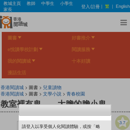
Skip
教城主頁
教師
中學生
小學生
繁
登入/註冊
|
|
English
to
家長
main
content
圖書
好書推介
e悅讀學校計劃
閱讀服務
我的閱讀城
十本好讀
漫話生活
香港閱讀城
> 圖書 >
兒童讀物
香港閱讀城
> 圖書 >
文學小說
>
青春校園
教室裡有鬼——大膽的膽小鬼
3.7
請登入以享受個人化閱讀體驗，或按「略