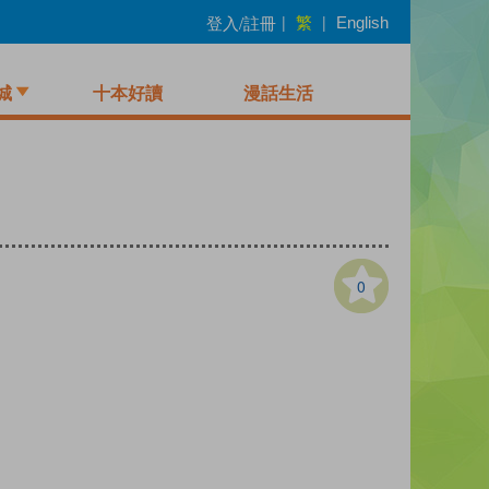
繁
登入/註冊
|
|
English
城
十本好讀
漫話生活
0