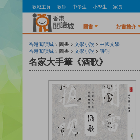
Skip
教城主頁
教師
中學生
小學生
家長
to
main
content
圖書
好書推介
香港閱讀城
> 圖書 >
文學小說
>
中國文學
香港閱讀城
> 圖書 >
文學小說
>
詩詞
名家大手筆《酒歌》