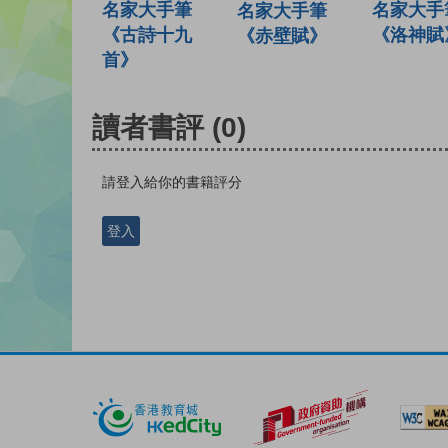
名家大手
名家大手筆
名家大手筆
《洛神賦
《古詩十九
《赤壁賦》
首》
讀者書評
(0)
請登入給你的書籍評分
登入