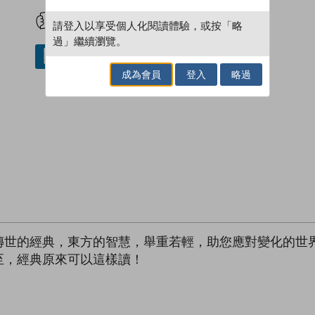
試閲
加入閱讀紀錄
請登入以享受個人化閱讀體驗，或按「略
過」繼續瀏覽。
借閱實體書
成為會員
登入
略過
傳世的經典，東方的智慧，舉重若輕，助您應對變化的世
至，經典原來可以這樣讀！