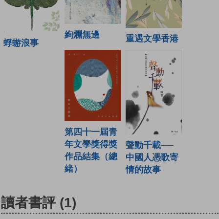
絢爛無邊
重遇文學香港
蜉蝣浪事
第四十一屆青
年文學獎得獎
聲動千載──
作品結集（總
中國人憑歌寄
緒）
情的故事
讀者書評
(1)