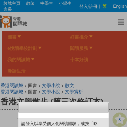
Skip
教城主頁
教師
中學生
小學生
繁
登入/註冊
|
|
English
to
家長
main
content
圖書
好書推介
e悅讀學校計劃
閱讀服務
我的閱讀城
十本好讀
漫話生活
香港閱讀城
> 圖書 >
文學小說
>
散文
香港閱讀城
> 圖書 >
文學小說
>
文學賞析
香港文學散步 (第三次修訂本)
5
請登入以享受個人化閱讀體驗，或按「略