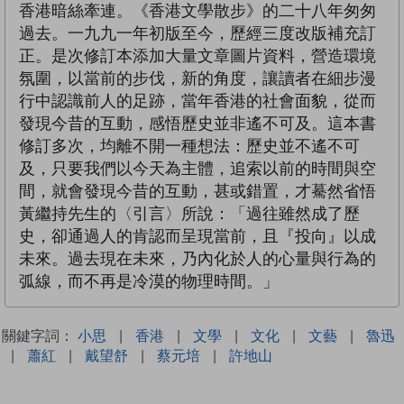
香港暗絲牽連。《香港文學散步》的二十八年匆匆
過去。一九九一年初版至今，歷經三度改版補充訂
正。是次修訂本添加大量文章圖片資料，營造環境
氛圍，以當前的步伐，新的角度，讓讀者在細步漫
行中認識前人的足跡，當年香港的社會面貌，從而
發現今昔的互動，感悟歷史並非遙不可及。這本書
修訂多次，均離不開一種想法：歷史並不遙不可
及，只要我們以今天為主體，追索以前的時間與空
間，就會發現今昔的互動，甚或錯置，才驀然省悟
黃繼持先生的〈引言〉所說：「過往雖然成了歷
史，卻通過人的肯認而呈現當前，且『投向』以成
未來。過去現在未來，乃內化於人的心量與行為的
弧線，而不再是冷漠的物理時間。」
關鍵字詞：
小思
|
香港
|
文學
|
文化
|
文藝
|
魯迅
|
蕭紅
|
戴望舒
|
蔡元培
|
許地山