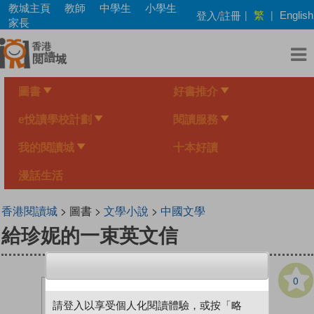
Skip
教城主頁
教師
中學生
小學生
繁
登入/註冊
|
|
English
to
家長
main
content
圖書
好書推介
e悅讀學校計劃
閱讀服務
我的閱讀城
十本好讀
漫話生活
香港閱讀城
> 圖書 >
文學小說
>
中國文學
給珍妮的一束英文信
0
請登入以享受個人化閱讀體驗，或按「略