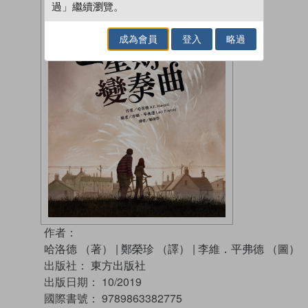
過」繼續瀏覽。
成為會員
登入
略過
作者：
哈洛德 （著）
|
鄭榮珍 （譯）
|
李維．平弗德 （圖）
出版社：
東方出版社
出版日期：
10/2019
國際書號：
9789863382775