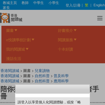
Skip
教城主頁
教師
中學生
小學生
繁
登入/註冊
|
|
English
to
家長
main
content
圖書
好書推介
e悅讀學校計劃
閱讀服務
我的閱讀城
十本好讀
漫話生活
香港閱讀城
> 圖書 >
兒童讀物
香港閱讀城
> 圖書 >
自然科普
>
普及科學
香港閱讀城
> 圖書 >
自然科普
>
應用科學
陪你找出路——生涯規劃工作者手
冊
請登入以享受個人化閱讀體驗，或按「略