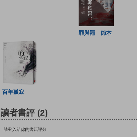
罪與罰 節本
百年孤寂
讀者書評
(2)
請登入給你的書籍評分