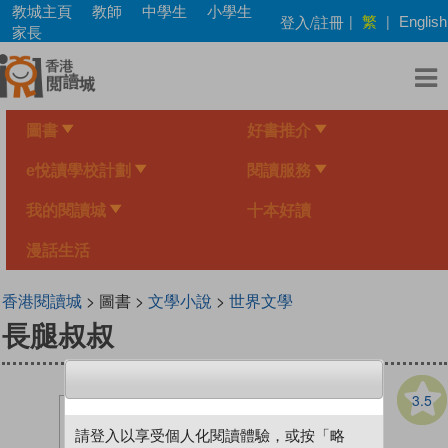
Skip
教城主頁
教師
中學生
小學生
繁
登入/註冊
|
|
English
to
家長
main
content
圖書
好書推介
e悅讀學校計劃
閱讀服務
我的閱讀城
十本好讀
漫話生活
香港閱讀城
> 圖書 >
文學小說
>
世界文學
長腿叔叔
3.5
請登入以享受個人化閱讀體驗，或按「略