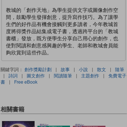
教城的「創作天地」為學生提供文字或圖像創作空
間，鼓勵學生發揮創意，提升寫作技巧。為了讓學
生們的好作品有機會接觸到更多讀者，今年教城首
度將得獎作品結集成電子書，透過跨平台的「教城
書櫃」發放，既方便學生分享自己用心的創作，也
使對閱讀和創意感興趣的學生、老師和教城會員能
夠欣賞到這些作品。
關鍵字詞：
創作獎勵計劃
|
故事
|
小說
|
散文
|
隨筆
|
詩詞
|
圖文創作
|
閱讀隨筆
|
主題創作
|
免費電子
書
|
Free eBook
相關書籍