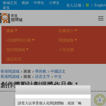
Skip
教城主頁
教師
中學生
小學生
繁
登入/註冊
|
|
English
to
家長
main
content
圖書
好書推介
e悅讀學校計劃
閱讀服務
我的閱讀城
十本好讀
漫話生活
香港閱讀城
> 圖書 >
學與教
>
中國語文
香港閱讀城
> 圖書 >
語言文字
>
中文
創作獎勵計劃得獎作品集１
5
請登入以享受個人化閱讀體驗，或按「略