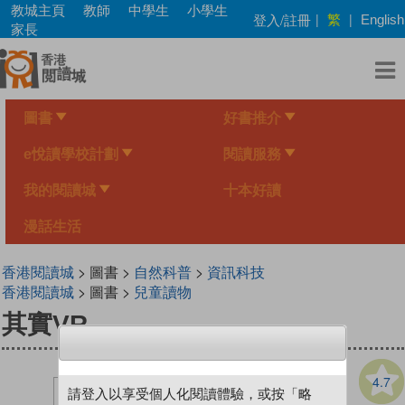
Skip
教城主頁
教師
中學生
小學生
繁
登入/註冊
|
|
English
to
家長
main
content
圖書
好書推介
e悅讀學校計劃
閱讀服務
我的閱讀城
十本好讀
漫話生活
香港閱讀城
> 圖書 >
自然科普
>
資訊科技
香港閱讀城
> 圖書 >
兒童讀物
其實VR
4.7
請登入以享受個人化閱讀體驗，或按「略