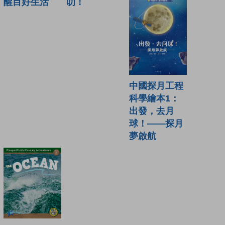
叻！
醒目好生活
中國探月工程
科學繪本1：
出發，去月
球！——探月
夢啟航