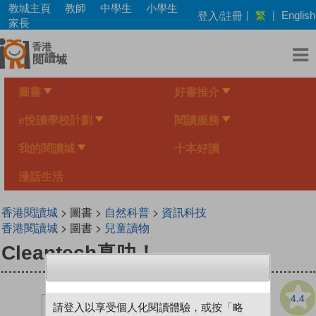
Skip
教城主頁
教師
中學生
小學生
繁
登入/註冊
|
|
English
to
家長
main
content
圖書
好書推介
e悅讀學校計劃
閱讀服務
我的閱讀城
十本好讀
漫話生活
香港閱讀城
> 圖書 >
自然科普
>
資訊科技
香港閱讀城
> 圖書 >
兒童讀物
Cleantech真叻！
4.4
請登入以享受個人化閱讀體驗，或按「略