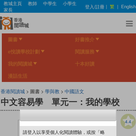
Skip
教城主頁
教師
中學生
小學生
繁
登入/註冊
|
|
English
to
家長
main
content
圖書
好書推介
e悅讀學校計劃
閱讀服務
我的閱讀城
十本好讀
漫話生活
香港閱讀城
> 圖書 >
學與教
>
中國語文
中文容易學 單元一：我的學校
4.4
請登入以享受個人化閱讀體驗，或按「略