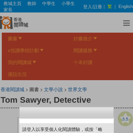
Skip
教城主頁
教師
中學生
小學生
繁
登入/註冊
|
|
English
to
家長
main
content
圖書
好書推介
e悅讀學校計劃
閱讀服務
我的閱讀城
十本好讀
漫話生活
香港閱讀城
> 圖書 >
文學小說
>
世界文學
Tom Sawyer, Detective
3.5
請登入以享受個人化閱讀體驗，或按「略