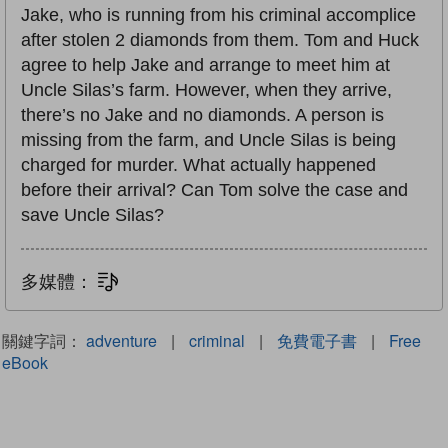
Jake, who is running from his criminal accomplice
after stolen 2 diamonds from them. Tom and Huck
agree to help Jake and arrange to meet him at
Uncle Silas’s farm. However, when they arrive,
there’s no Jake and no diamonds. A person is
missing from the farm, and Uncle Silas is being
charged for murder. What actually happened
before their arrival? Can Tom solve the case and
save Uncle Silas?
多媒體：
文字同步朗讀
關鍵字詞：
adventure
|
criminal
|
免費電子書
|
Free
eBook