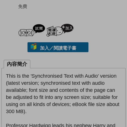
免費
試閲
加入閱讀紀錄
加入／閱讀電子書
內容簡介
This is the 'Synchronised Text with Audio' version
(latest version; synchronised text with audio
available; font size and contents of the page can
be adjusted to fit into any screen size; suitable for
using on all kinds of devices; eBook file size about
300 MB).
Professor Hardwigg leads his nephew Harry and