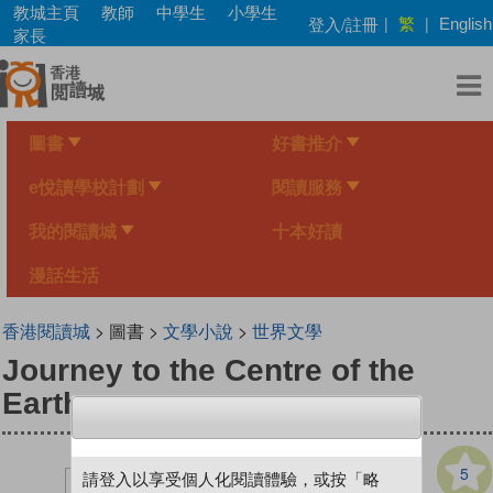
Skip
教城主頁
教師
中學生
小學生
繁
登入/註冊
|
|
English
to
家長
main
content
圖書
好書推介
e悅讀學校計劃
閱讀服務
我的閱讀城
十本好讀
漫話生活
香港閱讀城
> 圖書 >
文學小說
>
世界文學
Journey to the Centre of the
Earth
5
請登入以享受個人化閱讀體驗，或按「略