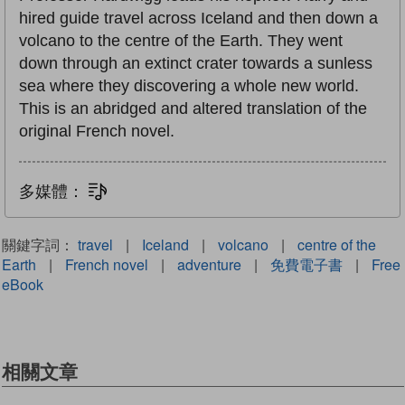
hired guide travel across Iceland and then down a
volcano to the centre of the Earth. They went
down through an extinct crater towards a sunless
sea where they discovering a whole new world.
This is an abridged and altered translation of the
original French novel.
多媒體：
文字同步朗讀
關鍵字詞：
travel
|
Iceland
|
volcano
|
centre of the
Earth
|
French novel
|
adventure
|
免費電子書
|
Free
eBook
相關文章