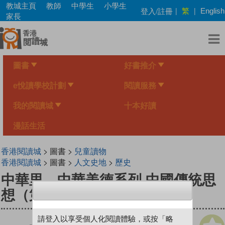
Skip
教城主頁
教師
中學生
小學生
繁
登入/註冊
|
|
English
to
家長
main
content
圖書
好書推介
e悅讀學校計劃
閱讀服務
我的閱讀城
十本好讀
漫話生活
香港閱讀城
> 圖書 >
兒童讀物
香港閱讀城
> 圖書 >
人文史地
>
歷史
中華里—中華美德系列 中國傳統思
想（第一冊）：尊師、孝親
請登入以享受個人化閱讀體驗，或按「略