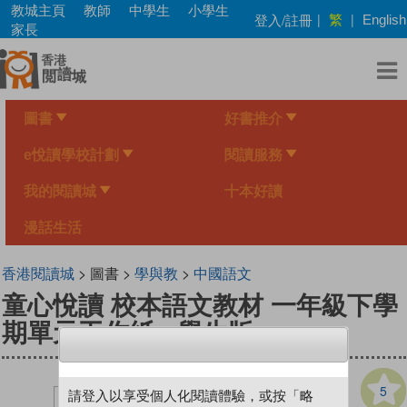
Skip
教城主頁
教師
中學生
小學生
繁
登入/註冊
|
|
English
to
家長
main
content
圖書
好書推介
e悅讀學校計劃
閱讀服務
我的閱讀城
十本好讀
漫話生活
香港閱讀城
> 圖書 >
學與教
>
中國語文
童心悅讀 校本語文教材 一年級下學
期單元工作紙 - 學生版
5
請登入以享受個人化閱讀體驗，或按「略