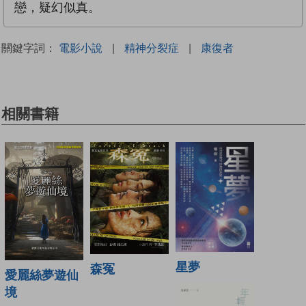
戀，疑幻似真。
關鍵字詞：
電影小說
|
精神分裂症
|
康復者
相關書籍
星夢
森冤
愛麗絲夢遊仙
境