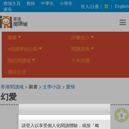
Skip
教城主頁
教師
中學生
小學生
繁
登入/註冊
|
|
English
to
家長
main
content
圖書
好書推介
e悅讀學校計劃
閱讀服務
我的閱讀城
十本好讀
漫話生活
香港閱讀城
> 圖書 >
文學小說
>
愛情
幻愛
5
請登入以享受個人化閱讀體驗，或按「略