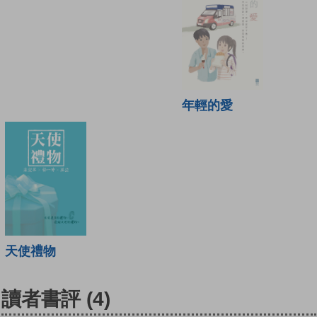
年輕的愛
天使禮物
讀者書評
(4)