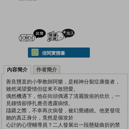
試閲
加入閱讀紀錄
借閱實體書
內容簡介
作者簡介
善良戇直的小學教師阿樂，是精神分裂症康復者，
雖然渴望愛情但從來不敢戀愛。
偶然機遇下，他在街頭偶遇了清麗脫俗的欣欣，一
見鍾情卻掙扎應否透露病情。
躊躇之際，不幸再次病發，被幻覺纏繞。他更發現
她的真正身分，竟然是個攻於
心計的心理輔導員？二人發展出一段懸疑曲折的禁