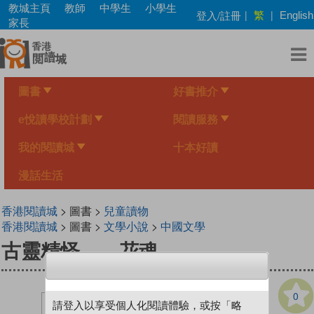
Skip
教城主頁
教師
中學生
小學生
繁
登入/註冊
|
|
English
to
家長
main
content
圖書
好書推介
e悅讀學校計劃
閱讀服務
我的閱讀城
十本好讀
漫話生活
香港閱讀城
> 圖書 >
兒童讀物
香港閱讀城
> 圖書 >
文學小說
>
中國文學
古靈精怪——花魂
0
請登入以享受個人化閱讀體驗，或按「略