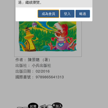
過」繼續瀏覽。
成為會員
登入
略過
作者：
陳景聰 （著）
出版社：
小兵出版社
出版日期：
02/2016
國際書號：
9789865641313
試閲
加入閱讀紀錄