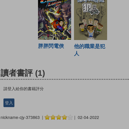
胖胖閃電俠
他的職業是犯
人
讀者書評
(1)
請登入給你的書籍評分
登入
nickname-cjy-373863 |
| 02-04-2022