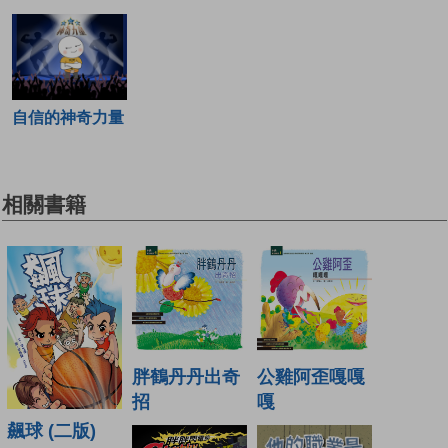
自信的神奇力量
相關書籍
胖鶴丹丹出奇
公雞阿歪嘎嘎
招
嘎
飆球 (二版)