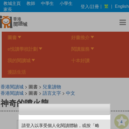
Skip
教城主頁
教師
中學生
小學生
繁
登入/註冊
|
|
English
to
家長
main
content
圖書
好書推介
e悅讀學校計劃
閱讀服務
我的閱讀城
十本好讀
漫話生活
香港閱讀城
> 圖書 >
兒童讀物
香港閱讀城
> 圖書 >
語言文字
>
中文
神奇的噴火龍
4
請登入以享受個人化閱讀體驗，或按「略