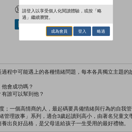
試閲
加入閱讀紀錄
請登入以享受個人化閱讀體驗，或按「略
過」繼續瀏覽。
借閱實體書
成為會員
登入
略過
長過程中可能遇上的各種情緒問題，每本各具獨立主題的故
：
，他會成功嗎？
？有誰可以幫到他？
高度；一個高情商的人，最起碼要具備情緒與行為的自我
情緒管理故事」系列，適合3歲起讀到高小，由著名兒童文
培養出良好品格，是父母送給孩子一生受用的最好禮物。