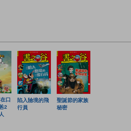
裝在口
陷入險境的飛
聖誕節的家族
爸2
行員
秘密
人