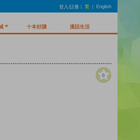
繁
登入/註冊
|
|
English
城
十本好讀
漫話生活
0