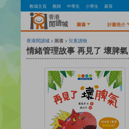
Skip
教城主頁
教師
中學生
小學生
家長
to
main
content
圖書
好書推介
香港閱讀城
> 圖書 >
兒童讀物
情緒管理故事 再見了 壞脾氣