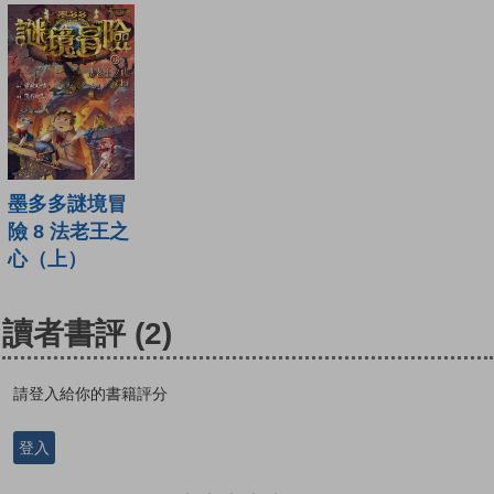
墨多多謎境冒
險 8 法老王之
心（上）
讀者書評
(2)
請登入給你的書籍評分
登入