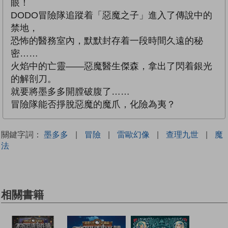
眼！
DODO冒險隊追蹤着「惡魔之子」進入了傳說中的
禁地，
恐怖的醫務室內，默默封存着一段時間久遠的秘
密……
火焰中的亡靈——惡魔醫生傑森，拿出了閃着銀光
的解剖刀。
就要將墨多多開膛破腹了……
冒險隊能否掙脫惡魔的魔爪，化險為夷？
關鍵字詞：
墨多多
|
冒險
|
雷歐幻像
|
查理九世
|
魔
法
相關書籍