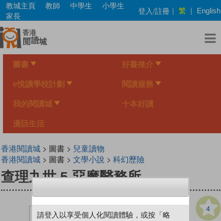
Skip
教城主頁
教師
中學生
小學生
繁
登入/註冊
|
|
English
to
家長
main
content
圖書
好書推介
e悅讀學校計劃
閱讀服務
我的閱讀城
十本好讀
漫話生活
香港閱讀城
> 圖書 >
兒童讀物
香港閱讀城
> 圖書 >
文學小說
>
科幻歷險
查理九世 5 惡魔醫務所
4
請登入以享受個人化閱讀體驗，或按「略