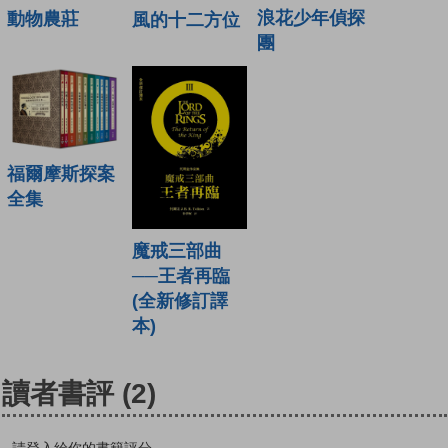
浪花少年偵探
動物農莊
風的十二方位
團
福爾摩斯探案
全集
魔戒三部曲
──王者再臨
(全新修訂譯
本)
讀者書評
(2)
請登入給你的書籍評分