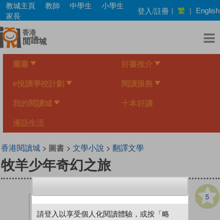
Skip
教城主頁
教師
中學生
小學生
繁
登入/註冊
|
|
English
to
家長
main
content
圖書
好書推介
e悅讀學校計劃
閱讀服務
我的閱讀城
十本好讀
漫話生活
香港閱讀城
> 圖書 >
文學小說
>
翻譯文學
牧羊少年奇幻之旅
5
請登入以享受個人化閱讀體驗，或按「略