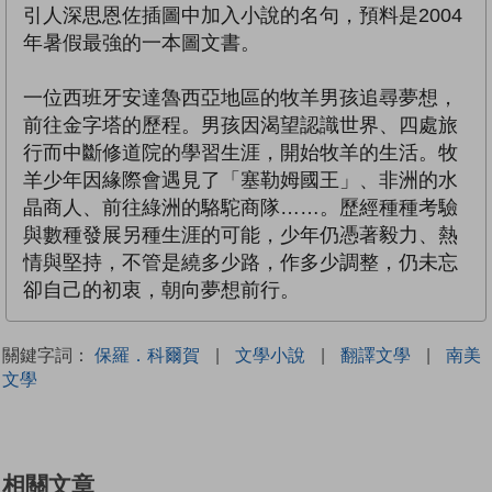
引人深思恩佐插圖中加入小說的名句，預料是2004
年暑假最強的一本圖文書。
一位西班牙安達魯西亞地區的牧羊男孩追尋夢想，
前往金字塔的歷程。男孩因渴望認識世界、四處旅
行而中斷修道院的學習生涯，開始牧羊的生活。牧
羊少年因緣際會遇見了「塞勒姆國王」、非洲的水
晶商人、前往綠洲的駱駝商隊……。歷經種種考驗
與數種發展另種生涯的可能，少年仍憑著毅力、熱
情與堅持，不管是繞多少路，作多少調整，仍未忘
卻自己的初衷，朝向夢想前行。
關鍵字詞：
保羅．科爾賀
|
文學小說
|
翻譯文學
|
南美
文學
相關文章