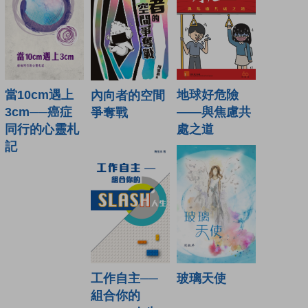
地球好危險
當10cm遇上
內向者的空間
——與焦慮共
3cm──癌症
爭奪戰
處之道
同行的心靈札
記
玻璃天使
工作自主──
組合你的