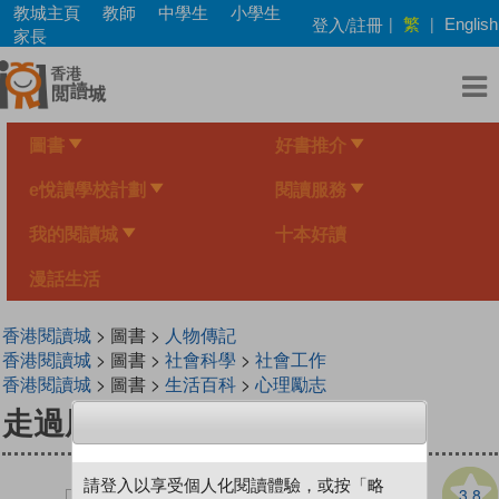
Skip
教城主頁
教師
中學生
小學生
繁
登入/註冊
|
|
English
to
家長
main
content
圖書
好書推介
e悅讀學校計劃
閱讀服務
我的閱讀城
十本好讀
漫話生活
香港閱讀城
> 圖書 >
人物傳記
香港閱讀城
> 圖書 >
社會科學
>
社會工作
香港閱讀城
> 圖書 >
生活百科
>
心理勵志
走過風雨的孩子
請登入以享受個人化閱讀體驗，或按「略
3.8