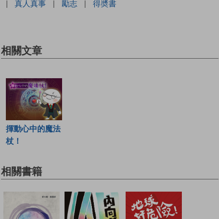
|
真人真事
|
勵志
|
得奬書
相關文章
揮動心中的魔法
杖！
相關書籍