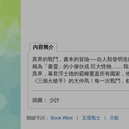
內容簡介
異界的戰鬥，書本的冒險──自人類發明造
稱為「書靈」的小傢伙或 巨大怪物…… 
異界，暴君浮士德的霸權覆蓋所有國家，
《三個火槍手》的大仲馬！每一次戰鬥，
插圖：
少許
關鍵字詞：
Book Wars
|
五環戰士
|
天航