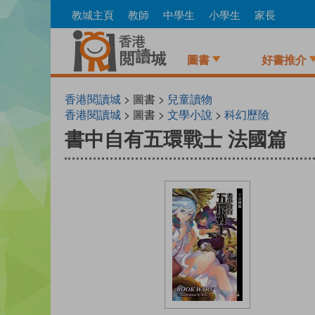
Skip
教城主頁
教師
中學生
小學生
家長
to
main
content
圖書
好書推介
香港閱讀城
> 圖書 >
兒童讀物
香港閱讀城
> 圖書 >
文學小說
>
科幻歷險
書中自有五環戰士 法國篇