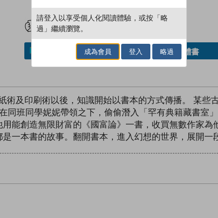
試閲
加入閱讀紀錄
請登入以享受個人化閱讀體驗，或按「略
過」繼續瀏覽。
成為會員
登入
略過
借閱實體書
加入／閱讀電子書
紙術及印刷術以後，知識開始以書本的方式傳播。 某些
我在同班同學妮妮帶領之下，偷偷潛入「罕有典籍藏書室」
他用能創造無限財富的《國富論》一書，收買無數作家為他
都是一本書的故事。翻開書本，進入幻想的世界，展開一段