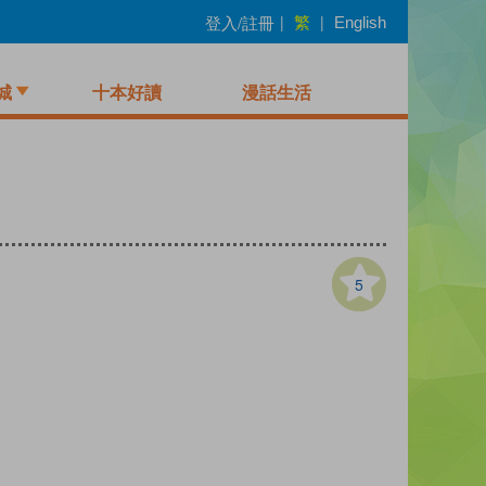
繁
登入/註冊
|
|
English
城
十本好讀
漫話生活
5