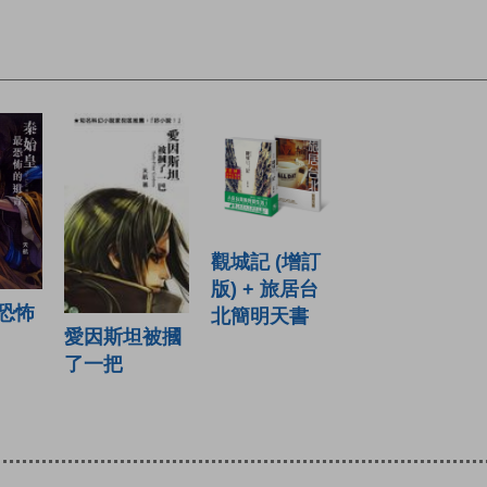
觀城記 (增訂
版) + 旅居台
恐怖
北簡明天書
愛因斯坦被摑
了一把