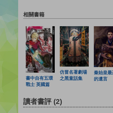
相關書籍
仿冒名著劇場
秦始皇最
書中自有五環
之黑童話集
的遺言
戰士 英國篇
讀者書評
(2)